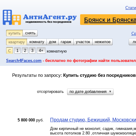
Стати
Брянск и Брянск
снять
купить
Ср
комнату
койко-место
дом
гараж
участок
нежилое
л
квартиру
1
2
3
4+
С
комнатную
Search4Faces.com
- бесплатно по фотографии найти пользовател
Результаты по запросу:
Купить студию без посредников 
отсортировать
по дате добавления
▼
Продам студию, Бежицкий, Московски
5 800 000
руб.
Дом кирпичный не монолит, садик, гимназия,м
высота потолков 2.80 ,отличная шумоизоляци