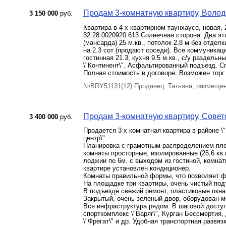
Продам 3-комнатную квартиру, Волода
3 150 000
руб.
Квартира в 4-х квартирном таунхаусе, новая, 
32:28:0020920:613 Солнечная сторона. Два эта
(мансарда) 25 м.кв., потолок 2.8 м без отдел
на 2.3 сот (продают соседи). Все коммуникац
гостинная 21.3, кухня 9.5 м.кв., с/у раздельн
\"Континент\". Асфальтированный подъезд. 
Полная стоимость в договоре. Возможен торг 
№BRY51131(12) Продавец: Татьяна, размещен
Продам 3-комнатную квартиру, Советск
3 400 000
руб.
Продается 3-х комнатная квартира в районе \
центр\".
Планировка с грамотным распределением пло
комнаты просторные, изолированные (25,6 кв.м.
лоджии по 6м. с выходом из гостиной, комнат
квартире установлен кондиционер.
Комнаты правильной формы, что позволяет ф
На площадке три квартиры, очень чистый под
В подъезде свежий ремонт, пластиковые окна
Закрытый, очень зеленый двор, оборудован м
Вся инфраструктура рядом. В шаговой доступн
спорткомплекс \"Варяг\", Курган Бессмертия, 
\"Фрегат\" и др. Удобная транспортная развя