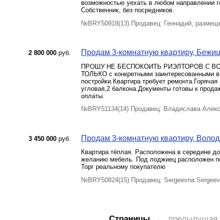
возможностью уехать в любом направлении г
Собственник, без посредников.
№BRY50918(13) Продавец: Геннадий, размеще
Продам 3-комнатную квартиру, Бежицк
2 800 000
руб.
ПРОШУ НЕ БЕСПОКОИТЬ РИЭЛТОРОВ С ВО
ТОЛЬКО с конкретными заинтересованными в 
постройки.Квартира требует ремонта.Горячая
угловая,2 балкона.Документы готовы к прод
оплаты.
№BRY51134(14) Продавец: Владислава Алекс
Продам 3-комнатную квартиру, Волода
3 450 000
руб.
Квартира тёплая. Расположена в середине до
желанию мебель. Под лоджиец расположен по
Торг реальному покупателю
№BRY50824(15) Продавец: Sergeevna Sergeev
Страницы
← предыдущая