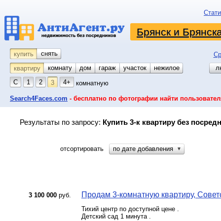
Стати
Брянск и Брянск
снять
купить
Ср
комнату
койко-место
дом
гараж
участок
нежилое
л
квартиру
С
1
2
4+
3
комнатную
Search4Faces.com
- бесплатно по фотографии найти пользовател
Результаты по запросу:
Купить 3-к квартиру без посред
отсортировать
по дате добавления
▼
Продам 3-комнатную квартиру, Советс
3 100 000
руб.
Тихий центр по доступной цене .
Детский сад 1 минута .