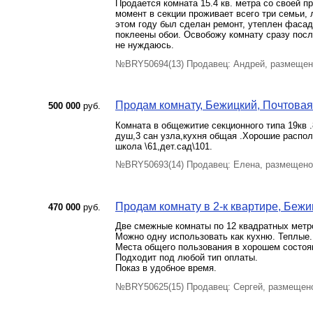
Продается комната 15.4 кв. метра со своей п
момент в секции проживает всего три семьи, 
этом году был сделан ремонт, утеплен фасад 
поклеены обои. Освобожу комнату сразу посл
не нуждаюсь.
№BRY50694(13) Продавец: Андрей, размещен
Продам комнату, Бежицкий, Почтовая у
500 000
руб.
Комната в общежитие секционного типа 19кв 
душ,3 сан узла,кухня общая .Хорошие распол
школа \61,дет.сад\101.
№BRY50693(14) Продавец: Елена, размещено
Продам комнату в 2-к квартире, Бежиц
470 000
руб.
Две смежные комнаты по 12 квадратных метр
Можно одну использовать как кухню. Теплые.
Места общего пользования в хорошем состоя
Подходит под любой тип оплаты.
Показ в удобное время.
№BRY50625(15) Продавец: Сергей, размещено