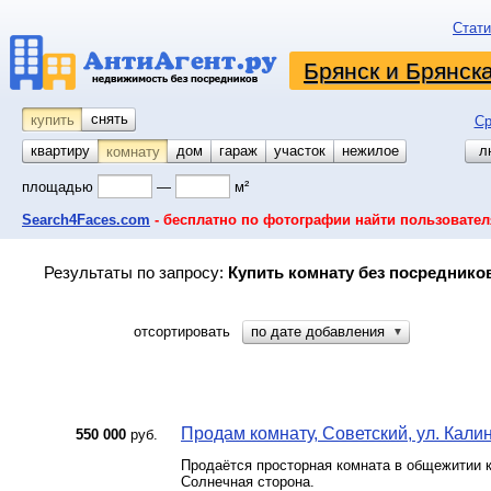
Стати
Брянск и Брянск
снять
купить
Ср
квартиру
койко-место
дом
гараж
участок
нежилое
л
комнату
площадью
—
м²
Search4Faces.com
- бесплатно по фотографии найти пользовател
Результаты по запросу:
Купить комнату без посредников
отсортировать
по дате добавления
▼
Продам комнату, Советский, ул. Калин
550 000
руб.
Продаётся просторная комната в общежитии ко
Солнечная сторона.