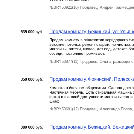
№BRY50921(10) Продавец: Андрей, размещен
Продам комнату, Бежицкий, ул. Ульяно
535 000
руб.
Продам комнату в общежитии коридорного типа
высокие потолки, ремонт старый, но чистый, 
магазины, аптеки, школа, дет.сад, детская б
соседи, постоянно проживают.
№BRY50877(11) Продавец: Ольга, размещено
Продам комнату, Фокинский, Полесская
350 000
руб.
Комната в блочном общежитии. Сделан достой
Частичная мебель. Есть стиральная машина ст
фото) в шаговой доступности магазины сад и
шкаф.
№BRY50691(12) Продавец: Александр Попов,
Продам комнату, Бежицкий, Бежицкий 
380 000
руб.