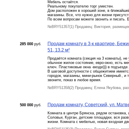
Мебель остаётся.
Реальному покупателю торг уместен.
Дом расположен в хорошей зоне, в ближайшей
магазины. Все, что нужно для жизни присутст
По всем вопросам можете звонить и писать. 
№BRY51357(1) Продавец: Виктория, размещен
Продам комнату в 3-к квартире, Беж
285 000
руб.
51, 13.2 м²
Продаётся комната (секция на 3 комнаты), не
обычное жилое состояние, евро-окно, есть ме
ключ. Пластиковые окна -везде))) в подъезде.
В шаговой доступности с общежитием имеется
городок, магазины, мини-рынок Северный., и
звоните, показ в любое время.
№BRY51358(2) Продавец: Елена Якубова, ра
Продам комнату, Советский, ул. Матве
500 000
руб.
Комната в центре Брянска, рядом остановка, 
Соловьи, Курган, детские площадки, вся раз
жизни. Комната с мебелью, новая входная дв