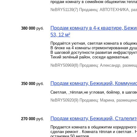
продам комнату в семейном общежитии.тепла
№BRY51139(7) Продавец: АВТОТЕХНИКА, раз
Продам комнату в 4-к квартире, Беж
380 000
руб.
53, 12 м²
Продаётся уютная, светлая комната в общежи
В блоке на 4 комнаты отремонтированная душ
В шаговой доступности развитая инфраструкт
Тихий зелёный район, соседи адекватные.
№BRY50969(8) Продавец: Александр, размещ
Продам комнату, Бежицкий, Коммунист
350 000
руб.
Светлая, ,тёплая,не угловая, бойлер, в шаго
№BRY50920(9) Продавец: Марина, размещено
Продам комнату, Бежицкий, Сталелите
270 000
руб.
Продается комната в общежитии коридорного т
сделан ремонт . Комната тёплая и светлая . 
остановки 50 метров .